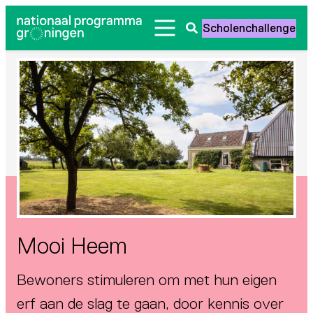
Ga
Scholenchallenge
naar
Zoeken
de
openen
inhoud
Mooi Heem
Bewoners stimuleren om met hun eigen
erf aan de slag te gaan, door kennis over