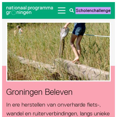
Ga
Scholenchallenge
naar
Zoeken
de
openen
inhoud
Groningen Beleven
In ere herstellen van onverharde fiets-,
wandel en ruiterverbindingen, langs unieke