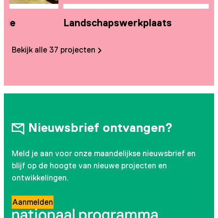
Landschapswerkplaats
Z
Bekijk alle 37 projecten
Nieuwsbrief ontvangen?
Meld je aan voor onze maandelijkse nieuwsbrief en
blijf op de hoogte van nieuwe projecten en
ontwikkelingen.
Aanmelden