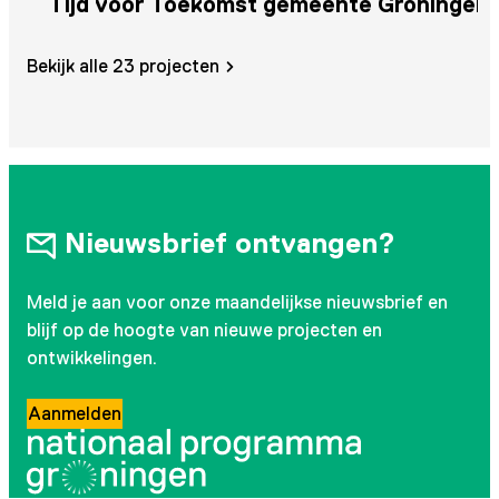
Tijd voor Toekomst gemeente Groningen
V
r
Bekijk alle 23 projecten
Nieuwsbrief ontvangen?
Meld je aan voor onze maandelijkse nieuwsbrief en
blijf op de hoogte van nieuwe projecten en
ontwikkelingen.
Aanmelden