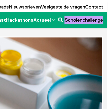
oads
Nieuwsbrieven
Veelgestelde vragen
Contact
mst
Hackathons
Actueel
Scholenchallenge
Zoeken
openen