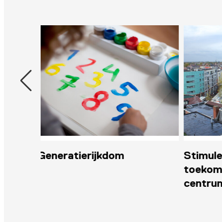
Stimuleringsregeling
Koepel
toekomstbestendig
Graanr
centrum Winschoten