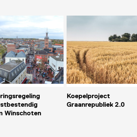
project
Bibliotheek op school
epubliek 2.0
VoorleesExpress