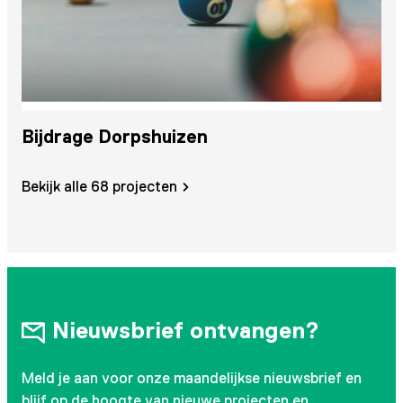
m
Bijdrage Dorpshuizen
O
Bekijk alle 68 projecten
Nieuwsbrief ontvangen?
Meld je aan voor onze maandelijkse nieuwsbrief en
blijf op de hoogte van nieuwe projecten en