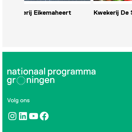
rt
Kwekerij De Stadsakker
Tuinde
Volg ons
Instagram
LinkedIn
YouTube
Facebook