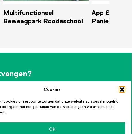
App Samen tegen Angst en
Bootve
hool
Paniek
tvangen?
Cookies
andelijkse nieuwsbrief en blijf op de hoogte van
ikkelingen.
n cookies om ervoor te zorgen dat onze website zo soepel mogelijk
 je doorgaat met het gebruiken van de website, gaan we er vanuit dat
mt.
OK