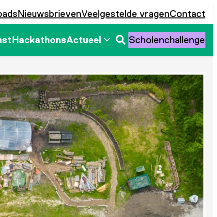
oads
Nieuwsbrieven
Veelgestelde vragen
Contact
mst
Hackathons
Actueel
Scholenchallenge
Zoeken
openen