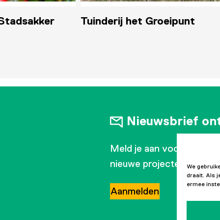
rij het Groeipunt
Multifunctioneel
Beweegpark Roodesc
Nieuwsbrief on
Meld je aan voor onze ma
nieuwe projecten en ontw
We gebruike
draait. Als
ermee inste
Aanmelden