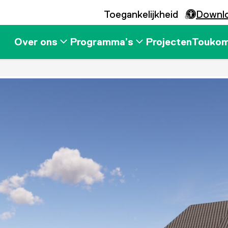
Toegankelijkheid
Downl
Over ons
Programma’s
Projecten
Touko