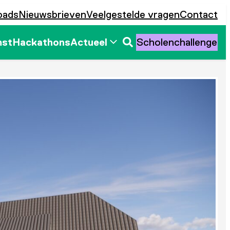
oads
Nieuwsbrieven
Veelgestelde vragen
Contact
mst
Hackathons
Actueel
Scholenchallenge
Zoeken
openen