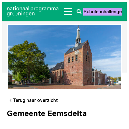
Ga
Scholenchallenge
naar
Zoeken
de
openen
inhoud
Terug naar overzicht
Gemeente Eemsdelta