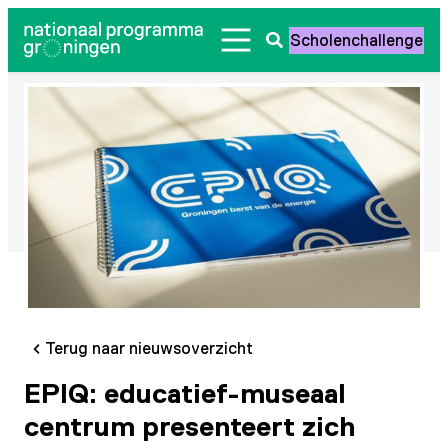
Ga
Scholenchallenge
naar
Zoeken
de
openen
inhoud
Terug naar nieuwsoverzicht
EPIQ: educatief-museaal
centrum presenteert zich