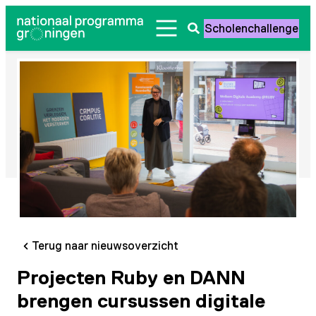
Ga
Scholenchallenge
naar
Zoeken
de
openen
inhoud
Terug naar nieuwsoverzicht
Projecten Ruby en DANN
brengen cursussen digitale