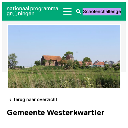
Ga
Scholenchallenge
naar
Zoeken
de
openen
inhoud
Terug naar overzicht
Gemeente Westerkwartier