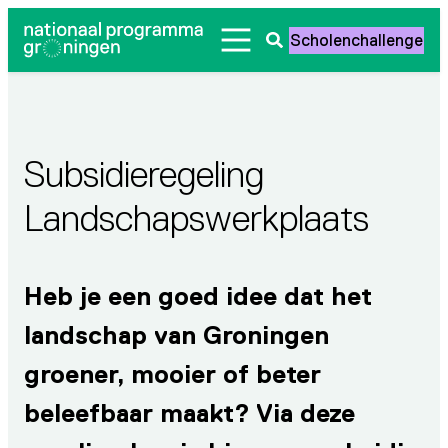
Ga
Scholenchallenge
naar
Zoeken
de
openen
inhoud
Subsidieregeling
Landschapswerkplaats
Heb je een goed idee dat het
landschap van Groningen
groener, mooier of beter
beleefbaar maakt? Via deze