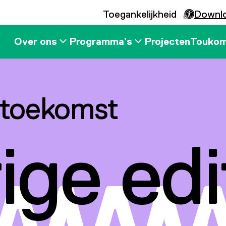
Toegankelijkheid
Downl
Over ons
Programma’s
Projecten
Touko
 toekomst
ige edi