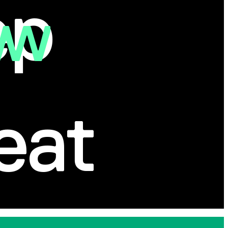
ep
eat