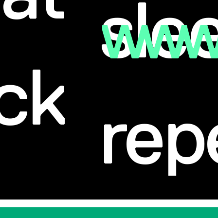
sle
ck
rep