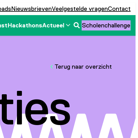
oads
Nieuwsbrieven
Veelgestelde vragen
Contact
mst
Hackathons
Actueel
Scholenchallenge
Zoeken
openen
Terug naar overzicht
ties