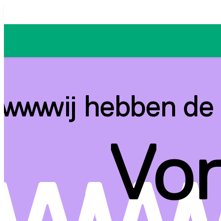
Ga
naar
de
inhoud
wij hebben de
Vor