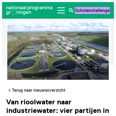
Ga
Scholenchallenge
naar
Zoeken
de
openen
inhoud
Terug naar nieuwsoverzicht
Van rioolwater naar
industriewater: vier partijen in