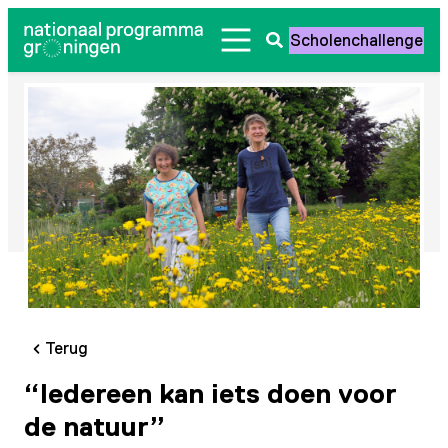
Ga
Scholenchallenge
naar
Zoeken
de
openen
inhoud
Terug
“Iedereen kan iets doen voor
de natuur”