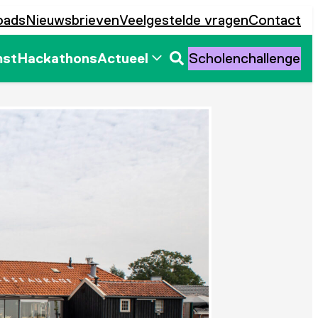
oads
Nieuwsbrieven
Veelgestelde vragen
Contact
mst
Hackathons
Actueel
Scholenchallenge
Zoeken
openen