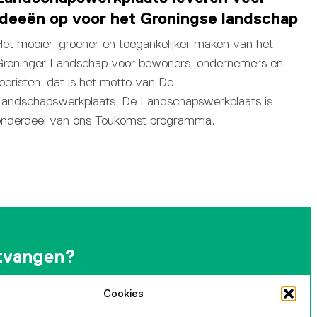
ideeën op voor het Groningse landschap
et mooier, groener en toegankelijker maken van het
Groninger Landschap voor bewoners, ondernemers en
oeristen: dat is het motto van De
Landschapswerkplaats. De Landschapswerkplaats is
onderdeel van ons Toukomst programma.
tvangen?
Cookies
andelijkse nieuwsbrief en blijf op de hoogte van