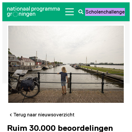
Ga
Scholenchallenge
naar
Zoeken
de
openen
inhoud
Terug naar nieuwsoverzicht
Ruim 30.000 beoordelingen