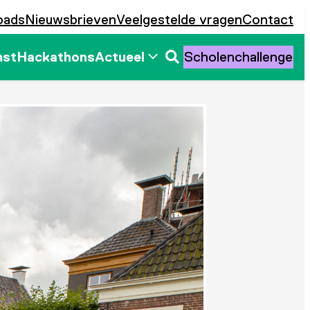
oads
Nieuwsbrieven
Veelgestelde vragen
Contact
mst
Hackathons
Actueel
Scholenchallenge
Zoeken
openen