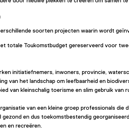
andere door nieuwe plekken te creëren om samen t
n
verschillende soorten projecten waarin wordt geïn
n het totale Toukomstbudget gereserveerd voor tw
ken initiatiefnemers, inwoners, provincie, water
ng van het landschap om leefbaarheid en biodivers
ed van kleinschalig toerisme en slim gebruik van r
ganisatie van een kleine groep professionals die d
ieel gezond en dus toekomstbestendig georganiseerd 
en en recreëren.