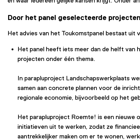
en waar iedereen gelijke kansen krijgt. Onder 
Door het panel geselecteerde projecte
Het advies van het Toukomstpanel bestaat uit 
Het panel heeft iets meer dan de helft va
projecten onder één thema.
In parapluproject Landschapswerkplaats wer
samen aan concrete plannen voor de inrichti
regionale economie, bijvoorbeeld op het gebi
Het parapluproject Roemte! is een nieuwe or
initiatieven uit te werken, zodat ze financ
aantrekkelijker maken om er te wonen, werk