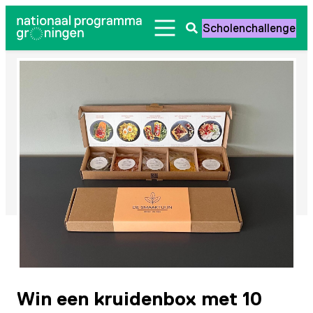
Ga
Scholenchallenge
naar
Zoeken
de
openen
inhoud
Win een kruidenbox met 10