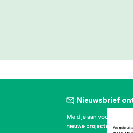
Nieuwsbrief on
Meld je aan voor onze ma
nieuwe projecten en ontw
We gebruike