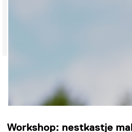
Workshop: nestkastje mak