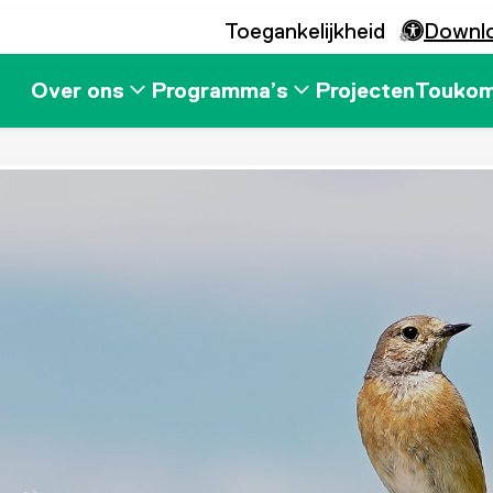
Toegankelijkheid
Downl
Over ons
Programma’s
Projecten
Touko