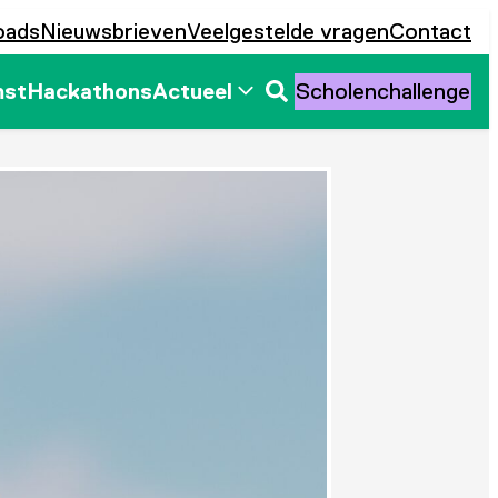
oads
Nieuwsbrieven
Veelgestelde vragen
Contact
mst
Hackathons
Actueel
Scholenchallenge
Zoeken
openen