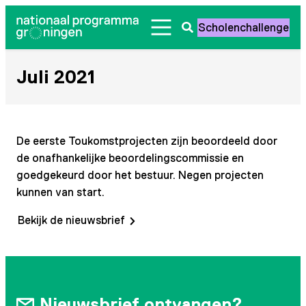
Ga
Scholenchallenge
naar
Zoeken
de
openen
inhoud
Juli 2021
De eerste Toukomstprojecten zijn beoordeeld door
de onafhankelijke beoordelingscommissie en
goedgekeurd door het bestuur. Negen projecten
kunnen van start.
Bekijk de nieuwsbrief
Nieuwsbrief ontvangen?