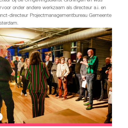
rvoor onder andere werkzaam als directeur a.i. en
unct-directeur Projectmanagementbureau Gemeente
terdam.