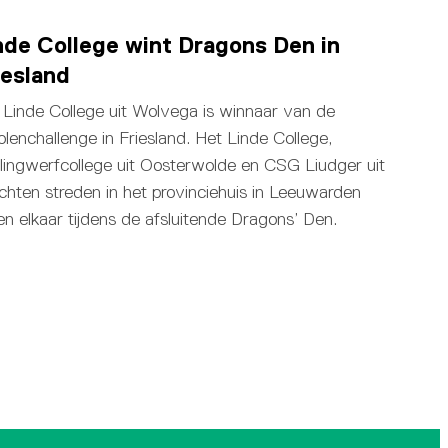
nde College wint Dragons Den in
iesland
 Linde College uit Wolvega is winnaar van de
olenchallenge in Friesland. Het Linde College,
llingwerfcollege uit Oosterwolde en CSG Liudger uit
chten streden in het provinciehuis in Leeuwarden
en elkaar tijdens de afsluitende Dragons’ Den.