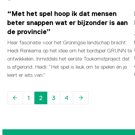
“Met het spel hoop ik dat mensen
beter snappen wat er bijzonder is aan
de provincie”
Haar fascinatie voor het Groningse landschap bracht
Heidi Renkema op het idee om het bordspel GRUNN te
ontwikkelen. Inmiddels het eerste Toukomstproject dat
is afgerond. Heidi: “Het spel is leuk om te spelen én je
leert er iets van.”
Vorige
Volgende
1
2
3
4
pagina
pagina