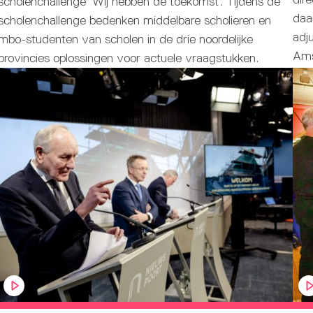
scholenchallenge ‘Wij hebben de toekomst’. Tijdens de
daa
scholenchallenge bedenken middelbare scholieren en
adj
mbo-studenten van scholen in de drie noordelijke
Ams
provincies oplossingen voor actuele vraagstukken.