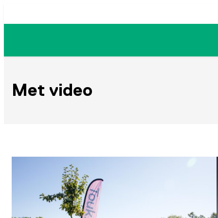
Ga
naar
de
inhoud
Met video