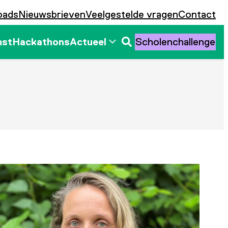
oads
Nieuwsbrieven
Veelgestelde vragen
Contact
mst
Hackathons
Actueel
Scholenchallenge
Zoeken
openen