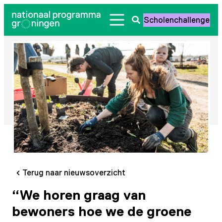
Ga
Scholenchallenge
naar
Zoeken
de
openen
inhoud
Terug naar nieuwsoverzicht
“We horen graag van
bewoners hoe we de groene