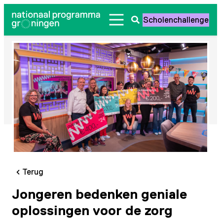
Ga
Scholenchallenge
naar
Zoeken
de
openen
inhoud
Terug
Jongeren bedenken geniale
oplossingen voor de zorg