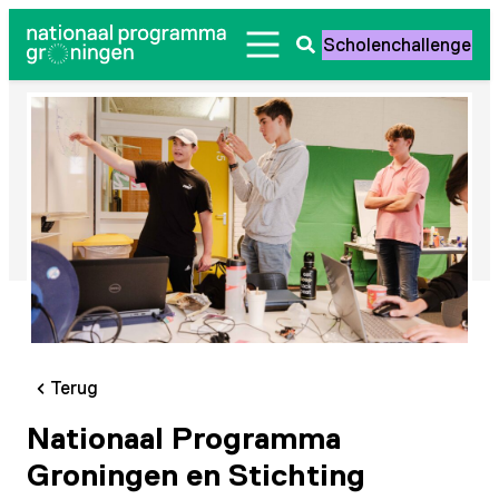
Ga
Scholenchallenge
naar
Zoeken
de
openen
inhoud
Terug
Nationaal Programma
Groningen en Stichting