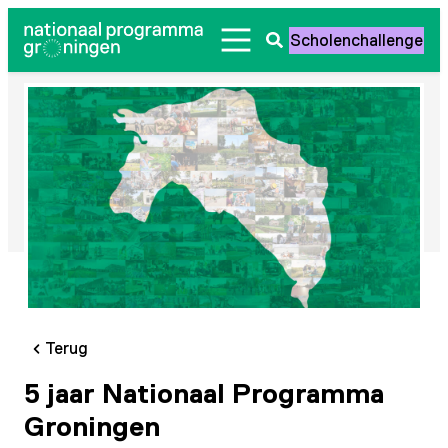
Ga
Scholenchallenge
naar
Zoeken
de
openen
inhoud
Terug
5 jaar Nationaal Programma
Groningen