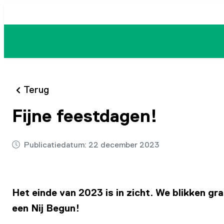
Ga
naar
de
inhoud
Terug
Fijne feestdagen!
Publicatiedatum:
22 december 2023
Het einde van 2023 is in zicht. We blikken gr
een Nij Begun!