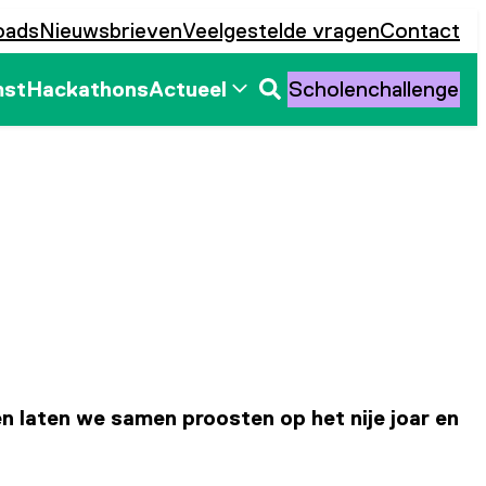
oads
Nieuwsbrieven
Veelgestelde vragen
Contact
mst
Hackathons
Actueel
Scholenchallenge
Zoeken
openen
en laten we samen proosten op het nije joar en