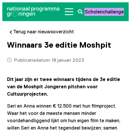
Ga
Scholenchallenge
naar
Zoeken
de
openen
inhoud
Terug naar nieuwsoverzicht
Winnaars 3e editie Moshpit
Publicatiedatum:
18 januari 2023
Dit jaar zijn er twee winnaars tijdens de 3e editie
van de Moshpit Jongeren pitchen voor
Cultuurprojecten.
Seri en Anna winnen € 12.500 met hun filmproject.
Waar het voor de meeste mensen minder
voordehandliggend lijkt om hun eigen film te maken,
willen Seri en Anne het tegendeel bewijzen; samen