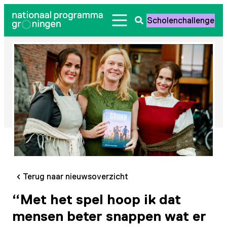
Ga
Scholenchallenge
naar
Zoeken
de
openen
inhoud
Terug naar nieuwsoverzicht
“Met het spel hoop ik dat
mensen beter snappen wat er