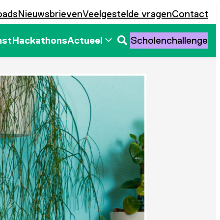
oads
Nieuwsbrieven
Veelgestelde vragen
Contact
mst
Hackathons
Actueel
Scholenchallenge
Zoeken
openen