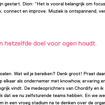
n gestart. Dion: “Het is vooral belangrijk om focu
elax, connect en improve. Muziek is ontspannend, v
en hetzelfde doel voor ogen houdt.
 doelen. Wat wil je bereiken? Denk groot! Praat da
Help elkaar als ondernemer met knowhow, ervaring 
langrijk vindt. De medeoprichters van Chordify en i
ook dat we nu zelfsturende teams hebben. En we w
 om in een vroeg stadium na te denken over de orga