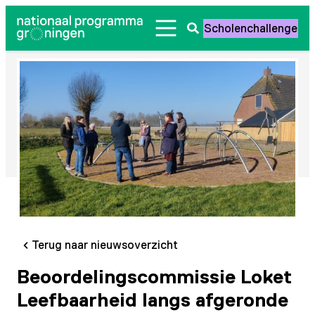
Ga
Scholenchallenge
naar
Zoeken
de
openen
inhoud
Terug naar nieuwsoverzicht
Beoordelingscommissie Loket
Leefbaarheid langs afgeronde