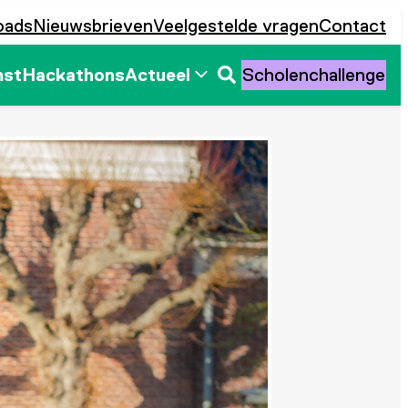
oads
Nieuwsbrieven
Veelgestelde vragen
Contact
mst
Hackathons
Actueel
Scholenchallenge
Zoeken
openen