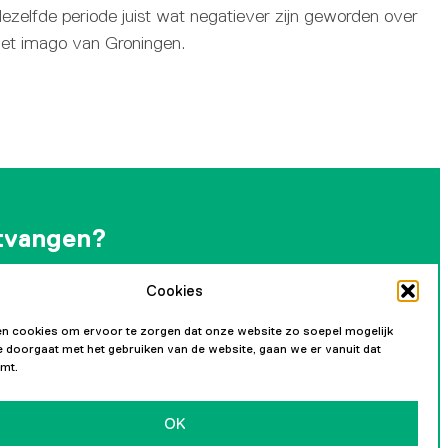
ezelfde periode juist wat negatiever zijn geworden over
het imago van Groningen.
tvangen?
Cookies
andelijkse nieuwsbrief en blijf op de hoogte van
ikkelingen.
n cookies om ervoor te zorgen dat onze website zo soepel mogelijk
 je doorgaat met het gebruiken van de website, gaan we er vanuit dat
mt.
OK