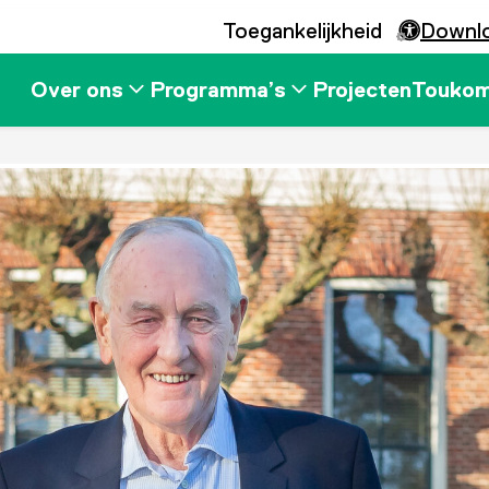
Toegankelijkheid
Downl
Over ons
Programma’s
Projecten
Touko