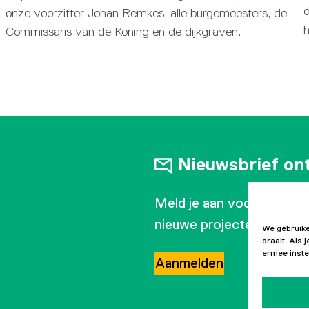
d
onze voorzitter Johan Remkes, alle burgemeesters, de
Commissaris van de Koning en de dijkgraven.
Nieuwsbrief on
Meld je aan voor onze ma
nieuwe projecten en ontw
We gebruike
draait. Als
ermee inste
Aanmelden