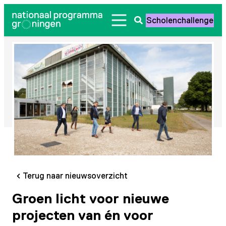
Ga
Scholenchallenge
naar
Zoeken
de
openen
inhoud
Terug naar nieuwsoverzicht
Groen licht voor nieuwe
projecten van én voor