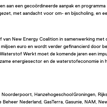
en aan een gecoördineerde aanpak en programma in
ezet, met aandacht voor om- en bijscholing, en e
ief van New Energy Coalition in samenwerking met o
iljoen euro en wordt verder gefinancierd door bet
. Waterstof Werkt moet de komende jaren een impul
rzame energiesector en de waterstofeconomie in he
C Noorderpoort, Hanzehogeschool Groningen, Rijksu
ie Beheer Nederland, GasTerra, Gasunie, NAM, New