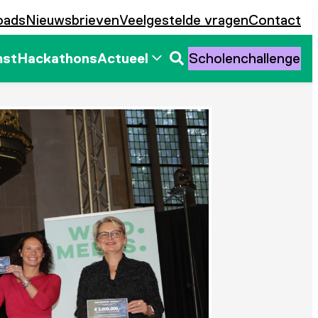
oads
Nieuwsbrieven
Veelgestelde vragen
Contact
mst
Hackathons
Actueel
Scholenchallenge
Zoeken
openen