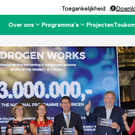
Toegankelijkheid
Downl
Over ons
Programma’s
Projecten
Touko