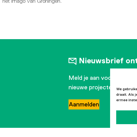
het imago van Groningen.
Nieuwsbrief on
Meld je aan voor onze ma
nieuwe projecten en ontw
We gebruike
draait. Als
ermee inste
Aanmelden