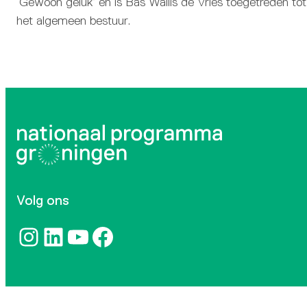
‘Gewoon geluk’ en is Bas Wallis de Vries toegetreden tot
het algemeen bestuur.
Volg ons
Instagram
LinkedIn
YouTube
Facebook