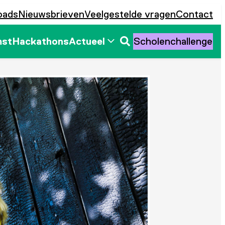
oads
Nieuwsbrieven
Veelgestelde vragen
Contact
mst
Hackathons
Actueel
Scholenchallenge
Zoeken
openen