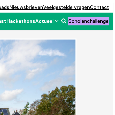
oads
Nieuwsbrieven
Veelgestelde vragen
Contact
mst
Hackathons
Actueel
Scholenchallenge
Zoeken
openen