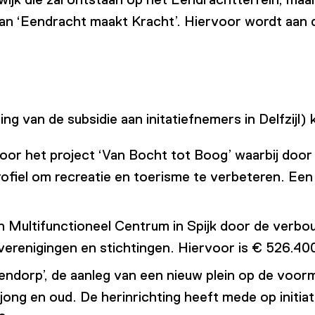
an ‘Eendracht maakt Kracht’. Hiervoor wordt aan 
 van de subsidie aan initatiefnemers in Delfzijl) kr
or het project ‘Van Bocht tot Boog’ waarbij door 
fiel om recreatie en toerisme te verbeteren. Een i
een Multifunctioneel Centrum in Spijk door de ver
 verenigingen en stichtingen. Hiervoor is € 526.40
endorp’, de aanleg van een nieuw plein op de voor
 jong en oud. De herinrichting heeft mede op initi