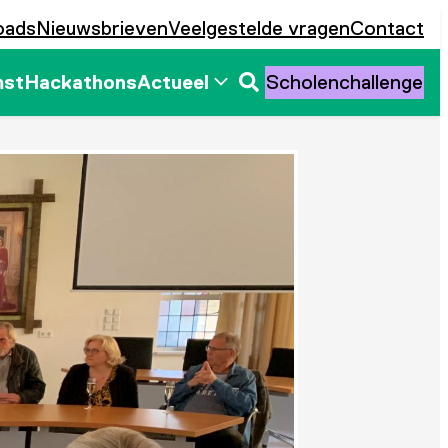
oads
Nieuwsbrieven
Veelgestelde vragen
Contact
mst
Hackathons
Actueel
Scholenchallenge
Zoeken
openen