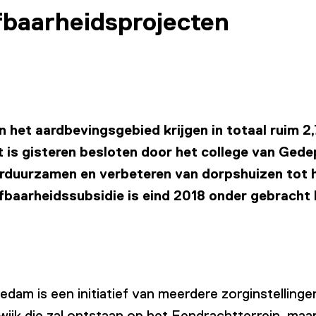
efbaarheidsprojecten
het aardbevingsgebied krijgen in totaal ruim 2,
 is gisteren besloten door het college van Gede
rduurzamen en verbeteren van dorpshuizen tot he
baarheidssubsidie is eind 2018 onder gebracht b
am is een initiatief van meerdere zorginstellingen.
wijk die zal ontstaan op het Eendrachtterrein, maa