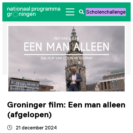
Ga
Scholenchallenge
naar
Zoeken
de
openen
inhoud
Groninger film: Een man alleen
(afgelopen)
21 december 2024