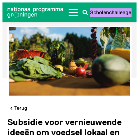
Ga
Scholenchallenge
naar
Zoeken
de
openen
inhoud
Terug
Subsidie voor vernieuwende
ideeën om voedsel lokaal en