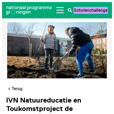
Ga
Scholenchallenge
naar
Zoeken
de
openen
inhoud
Terug
IVN Natuureducatie en
Toukomstproject de