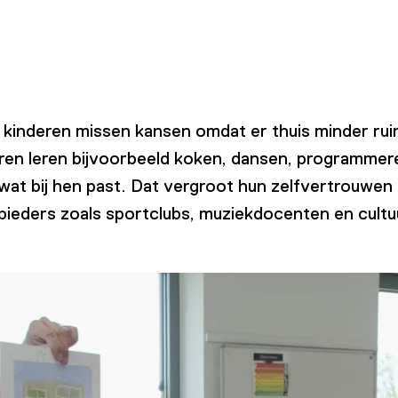
e kinderen missen kansen omdat er thuis minder ru
deren leren bijvoorbeeld koken, dansen, programme
n wat bij hen past. Dat vergroot hun zelfvertrouwen
eders zoals sportclubs, muziekdocenten en cultuur