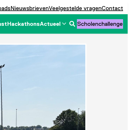
oads
Nieuwsbrieven
Veelgestelde vragen
Contact
mst
Hackathons
Actueel
Scholenchallenge
Zoeken
openen