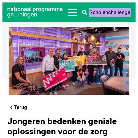
Ga
Scholenchallenge
naar
Zoeken
de
openen
inhoud
Terug
Jongeren bedenken geniale
oplossingen voor de zorg