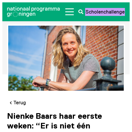
Ga
Scholenchallenge
naar
Zoeken
de
openen
inhoud
Terug
Nienke Baars haar eerste
weken: “Er is niet één